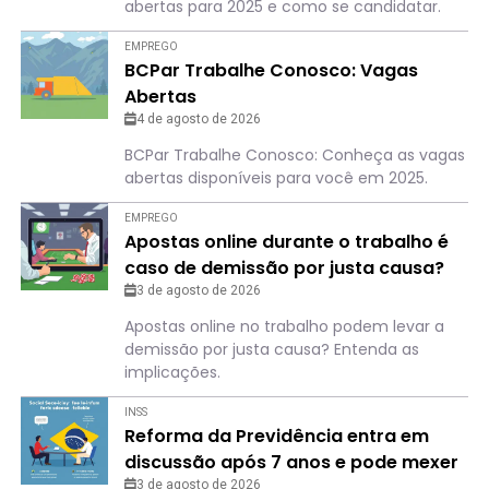
abertas para 2025 e como se candidatar.
EMPREGO
BCPar Trabalhe Conosco: Vagas
Abertas
4 de agosto de 2026
BCPar Trabalhe Conosco: Conheça as vagas
abertas disponíveis para você em 2025.
EMPREGO
Apostas online durante o trabalho é
caso de demissão por justa causa?
Entenda o que pode acontecer
3 de agosto de 2026
Apostas online no trabalho podem levar a
demissão por justa causa? Entenda as
implicações.
INSS
Reforma da Previdência entra em
discussão após 7 anos e pode mexer
com o bolso de quem é MEI
3 de agosto de 2026