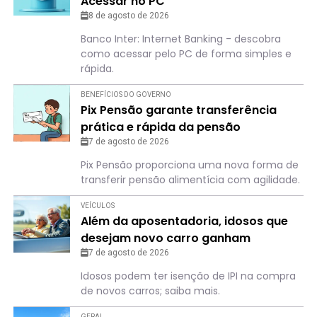
Acessar no PC
8 de agosto de 2026
Banco Inter: Internet Banking - descobra
como acessar pelo PC de forma simples e
rápida.
BENEFÍCIOS DO GOVERNO
Pix Pensão garante transferência
prática e rápida da pensão
alimentícia; saiba como
7 de agosto de 2026
Pix Pensão proporciona uma nova forma de
transferir pensão alimentícia com agilidade.
VEÍCULOS
Além da aposentadoria, idosos que
desejam novo carro ganham
“benefício”
7 de agosto de 2026
Idosos podem ter isenção de IPI na compra
de novos carros; saiba mais.
GERAL