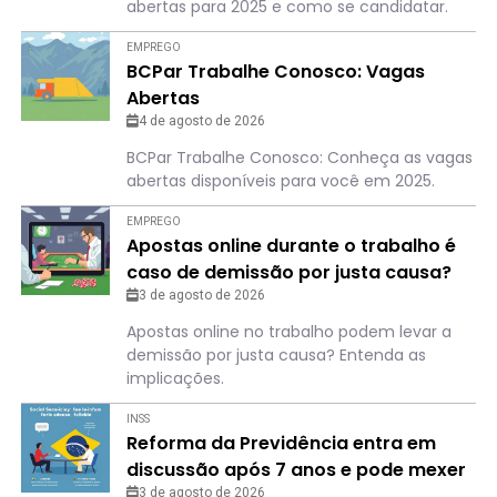
abertas para 2025 e como se candidatar.
EMPREGO
BCPar Trabalhe Conosco: Vagas
Abertas
4 de agosto de 2026
BCPar Trabalhe Conosco: Conheça as vagas
abertas disponíveis para você em 2025.
EMPREGO
Apostas online durante o trabalho é
caso de demissão por justa causa?
Entenda o que pode acontecer
3 de agosto de 2026
Apostas online no trabalho podem levar a
demissão por justa causa? Entenda as
implicações.
INSS
Reforma da Previdência entra em
discussão após 7 anos e pode mexer
com o bolso de quem é MEI
3 de agosto de 2026